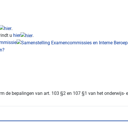
.
vindt u
hier
.
ommissie
orm de bepalingen van art. 103 §2 en 107 §1 van het onderwijs